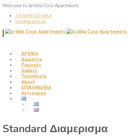
Welcome to Ardilia Cosy Apartments
+306947135864
info@ardilia.gr
ΑΡΧΙΚΗ
Δωματια
Παροχες
Gallery
Τοποθεσια
About
ΕΠΙΚΟΙΝΩΝΙΑ
Αντιπαρος
Standard Διαμερισμα