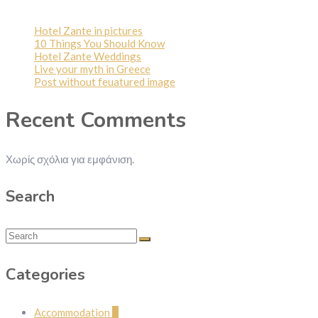
Hotel Zante in pictures
10 Things You Should Know
Hotel Zante Weddings
Live your myth in Greece
Post without feuatured image
Recent Comments
Χωρίς σχόλια για εμφάνιση.
Search
Categories
Accommodation
2