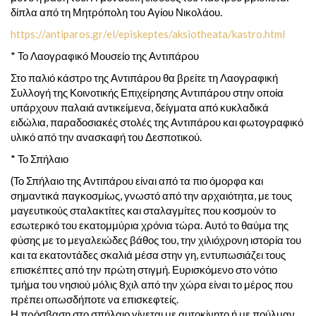
δίπλα από τη Μητρόπολη του Αγίου Νικολάου.
https://antiparos.gr/el/episkeptes/aksiotheata/kastro.html
* Το Λαογραφικό Μουσείο της Αντιπάρου
Στο παλιό κάστρο της Αντιπάρου θα βρείτε τη Λαογραφική
Συλλογή της Κοινοτικής Επιχείρησης Αντιπάρου στην οποία
υπάρχουν παλαιά αντικείμενα, δείγματα από κυκλαδικά
ειδώλια, παραδοσιακές στολές της Αντιπάρου και φωτογραφικό
υλικό από την ανασκαφή του Δεσποτικού.
* Το Σπήλαιο
(Το Σπήλαιο της Αντιπάρου είναι από τα πιο όμορφα και
σημαντικά παγκοσμίως, γνωστό από την αρχαιότητα, με τους
μαγευτικούς σταλακτίτες και σταλαγμίτες που κοσμούν το
εσωτερικό του εκατομμύρια χρόνια τώρα. Αυτό το θαύμα της
φύσης με το μεγαλειώδες βάθος του, την χιλιόχρονη ιστορία του
και τα εκατοντάδες σκαλιά μέσα στην γη, εντυπωσιάζει τους
επισκέπτες από την πρώτη στιγμή. Ευρισκόμενο στο νότιο
τμήμα του νησιού μόλις 8χιλ από την χώρα είναι το μέρος που
πρέπει οπωσδήποτε να επισκεφτείς.
Η πρόσβαση στο σπήλαιο γίνεται με αυτοκίνητο ή με πούλμαν.