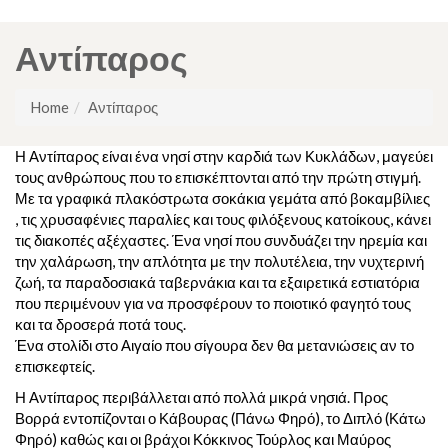
Αντίπαρος
Home
Αντίπαρος
Η Αντίπαρος είναι ένα νησί στην καρδιά των Κυκλάδων, μαγεύει
τους ανθρώπους που το επισκέπτονται από την πρώτη στιγμή.
Με τα γραφικά πλακόστρωτα σοκάκια γεμάτα από βοκαμβίλιες
, τις χρυσαφένιες παραλίες και τους φιλόξενους κατοίκους, κάνει
τις διακοπές αξέχαστες. Ένα νησί που συνδυάζει την ηρεμία και
την χαλάρωση, την απλότητα με την πολυτέλεια, την νυχτερινή
ζωή, τα παραδοσιακά ταβερνάκια και τα εξαιρετικά εστιατόρια
που περιμένουν για να προσφέρουν το ποιοτικό φαγητό τους
και τα δροσερά ποτά τους.
Ένα στολίδι στο Αιγαίο που σίγουρα δεν θα μετανιώσεις αν το
επισκεφτείς.
Η Αντίπαρος περιβάλλεται από πολλά μικρά νησιά. Προς
Βορρά εντοπίζονται ο Κάβουρας (Πάνω Φηρό), το Διπλό (Κάτω
Φηρό) καθώς και οι βράχοι Κόκκινος Τούρλος και Μαύρος