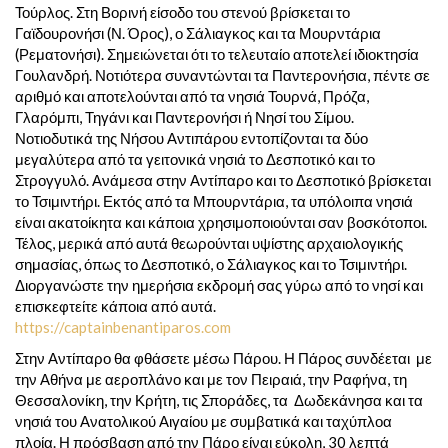
Τούρλος. Στη Βορινή είσοδο του στενού βρίσκεται το
Γαϊδουρονήσι (Ν. Όρος), ο Σάλιαγκος και τα Μουρντάρια
(Ρεματονήσι). Σημειώνεται ότι το τελευταίο αποτελεί ιδιοκτησία
Γουλανδρή. Νοτιότερα συναντώνται τα Παντερονήσια, πέντε σε
αριθμό και αποτελούνται από τα νησιά Τουρνά, Πρόζα,
Γλαρόμπι, Τηγάνι και Παντερονήσι ή Νησί του Σίμου.
Νοτιοδυτικά της Νήσου Αντιπάρου εντοπίζονται τα δύο
μεγαλύτερα από τα γειτονικά νησιά το Δεσποτικό και το
Στρογγυλό. Ανάμεσα στην Αντίπαρο και το Δεσποτικό βρίσκεται
το Τσιμιντήρι. Εκτός από τα Μπουρντάρια, τα υπόλοιπα νησιά
είναι ακατοίκητα και κάποια χρησιμοποιούνται σαν βοσκότοποι.
Τέλος, μερικά από αυτά θεωρούνται υψίστης αρχαιολογικής
σημασίας, όπως το Δεσποτικό, ο Σάλιαγκος και το Τσιμιντήρι.
Διοργανώστε την ημερήσια εκδρομή σας γύρω από το νησί και
επισκεφτείτε κάποια από αυτά.
https://captainbenantiparos.com
Στην Αντίπαρο θα φθάσετε μέσω Πάρου. Η Πάρος συνδέεται με
την Αθήνα με αεροπλάνο και με τον Πειραιά, την Ραφήνα, τη
Θεσσαλονίκη, την Κρήτη, τις Σποράδες, τα Δωδεκάνησα και τα
νησιά του Ανατολικού Αιγαίου με συμβατικά και ταχύπλοα
πλοία. Η πρόσβαση από την Πάρο είναι εύκολη, 30 λεπτά