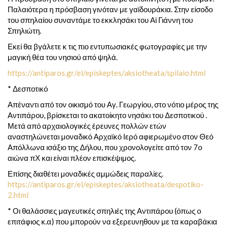
Παλαιότερα η πρόσβαση γινόταν με γαϊδουράκια. Στην είσοδο
του σπηλαίου συναντάμε το εκκλησάκι του Αϊ Γιάννη του
Σπηλιώτη.
Εκεί θα βγάλετε κ τις πιο εντυπωσιακές φωτογραφίες με την
μαγική θέα του νησιού από ψηλά.
https://antiparos.gr/el/episkeptes/aksiotheata/spilaio.html
* Δεσποτικό
Απέναντι από τον οικισμό του Αγ. Γεωργίου, στο νότιο μέρος της
Αντιπάρου, βρίσκεται το ακατοίκητο νησάκι του Δεσποτικού .
Μετά από αρχαιολογικές έρευνες πολλών ετών
αναστηλώνεται μοναδικό Αρχαϊκό Ιερό αφιερωμένο στον Θεό
Απόλλωνα ισάξιο της Δήλου, που χρονολογείτε από τον 7ο
αιώνα πΧ και είναι πλέον επισκέψιμος.
Επίσης διαθέτει μοναδικές αμμώδεις παραλίες.
https://antiparos.gr/el/episkeptes/aksiotheata/despotiko-
2.html
* Οι θαλάσσιες μαγευτικές σπηλιές της Αντιπάρου (όπως ο
επιτάφιος κ.α) που μπορούν να εξερευνηθουν με τα καραβάκια