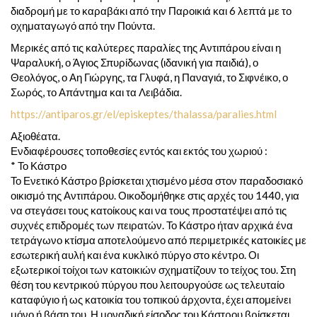
διαδρομή με το καραβάκι από την Παροικιά και 6 λεπτά με το
οχηματαγωγό από την Πούντα.
Μερικές από τις καλύτερες παραλίες της Αντιπάρου είναι η
Ψαραλυκή, ο Άγιος Σπυρίδωνας (ιδανική για παιδιά), ο
Θεολόγος, ο Αη Γιώργης, τα Γλυφά, η Παναγιά, το Σιφνέικο, ο
Σωρός, το Απάντημα και τα Λειβάδια.
https://antiparos.gr/el/episkeptes/thalassa/paralies.html
Αξιοθέατα.
Ενδιαφέρουσες τοποθεσίες εντός και εκτός του χωριού :
* Το Κάστρο
Το Ενετικό Κάστρο βρίσκεται χτισμένο μέσα στον παραδοσιακό
οικισμό της Αντιπάρου. Οικοδομήθηκε στις αρχές του 1440, για
να στεγάσει τους κατοίκους και να τους προστατέψει από τις
συχνές επιδρομές των πειρατών. Το Κάστρο ήταν αρχικά ένα
τετράγωνο κτίσμα αποτελούμενο από περιμετρικές κατοικίες με
εσωτερική αυλή και ένα κυκλικό πύργο στο κέντρο. Οι
εξωτερικοί τοίχοι των κατοικιών σχηματίζουν το τείχος του. Στη
θέση του κεντρικού πύργου που λειτουργούσε ως τελευταίο
καταφύγιο ή ως κατοικία του τοπικού άρχοντα, έχει απομείνει
μόνο ή βάση του. Η μοναδική είσοδος του Κάστρου βρίσκεται