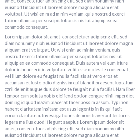
amet, consectetuer adipiscing elit, sed diam nonummy nibh
euismod tincidunt ut laoreet dolore magna aliquam erat
volutpat. Ut wisi enim ad minim veniam, quis nostrud exerci
tation ullamcorper suscipit lobortis nisl ut aliquip ex ea
commodo consequat.
Lorem ipsum dolor sit amet, consectetuer adipiscng elit, sed
diam nonummy nibh euismod tincidunt ut laoreet dolore magna
aliquam erat volutpat. Ut wisi enim ad minim veniam, quis
nostrud exerci tation ullamcorper suscipit lobortis nisl ut
aliquip ex ea commodo consequat. Duis autem vel eum iriure
dolor in hendrerit in vulputate velit esse molestie consequat,
vel illum dolore eu feugiat nulla facilisis at vero eros et
accumsan et iusto odio dignissim qui blandit praesent luptatum
zzril delenit augue duis dolore te feugait nulla facilisi. Nam liber
tempor cum soluta nobis eleifend option congue nihil imperdiet
doming id quod mazim placerat facer possim assum. Typi non
habent claritatem insitam; est usus legentis in iis qui facit
eorum claritatem. Investigationes demonstraverunt lectores
legere me lius quod ii legunt saepius Lorem ipsum dolor sit
amet, consectetuer adipiscing elit, sed diam nonummy nibh
euismod tincidunt ut laoreet dolore magna aliquam erat