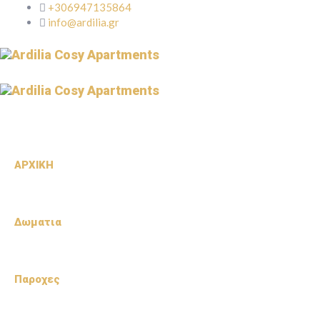
+306947135864
info@ardilia.gr
ΑΡΧΙΚΗ
Δωματια
Παροχες