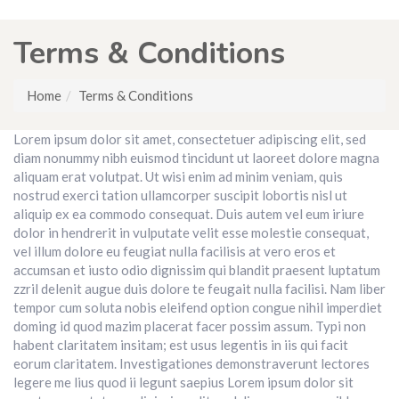
Terms & Conditions
Home
Terms & Conditions
Lorem ipsum dolor sit amet, consectetuer adipiscing elit, sed
diam nonummy nibh euismod tincidunt ut laoreet dolore magna
aliquam erat volutpat. Ut wisi enim ad minim veniam, quis
nostrud exerci tation ullamcorper suscipit lobortis nisl ut
aliquip ex ea commodo consequat. Duis autem vel eum iriure
dolor in hendrerit in vulputate velit esse molestie consequat,
vel illum dolore eu feugiat nulla facilisis at vero eros et
accumsan et iusto odio dignissim qui blandit praesent luptatum
zzril delenit augue duis dolore te feugait nulla facilisi. Nam liber
tempor cum soluta nobis eleifend option congue nihil imperdiet
doming id quod mazim placerat facer possim assum. Typi non
habent claritatem insitam; est usus legentis in iis qui facit
eorum claritatem. Investigationes demonstraverunt lectores
legere me lius quod ii legunt saepius Lorem ipsum dolor sit